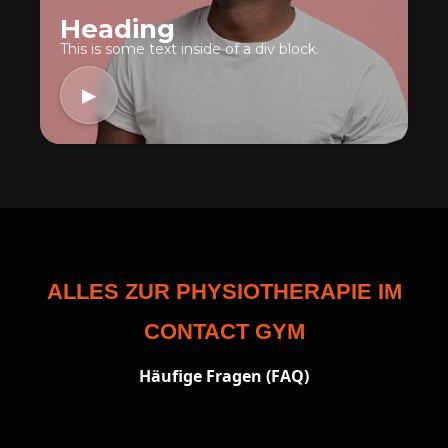
Heading
This is some text inside of a div block.
▶
ALLES
ZUR PHYSIOTHERAPIE
IM
CONTACT GYM
Häufige Fragen (FAQ)