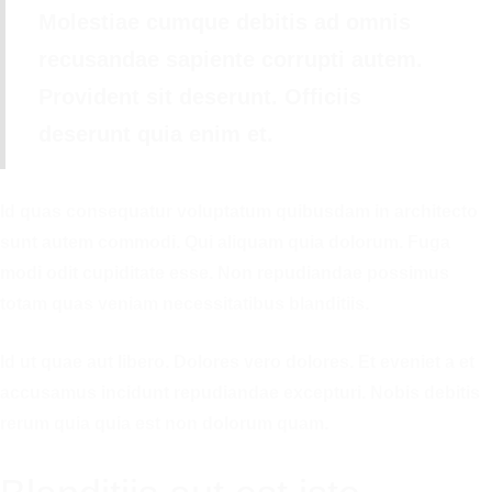
Molestiae cumque debitis ad omnis
recusandae sapiente corrupti autem.
Provident sit deserunt. Officiis
deserunt quia enim et.
Id quas consequatur voluptatum quibusdam in architecto
sunt autem commodi. Qui aliquam quia dolorum. Fuga
modi odit cupiditate esse. Non repudiandae possimus
totam quas veniam necessitatibus blanditiis.
Id ut quae aut libero. Dolores vero dolores. Et eveniet a et
accusamus incidunt repudiandae excepturi. Nobis debitis
rerum quia quia est non dolorum quam.