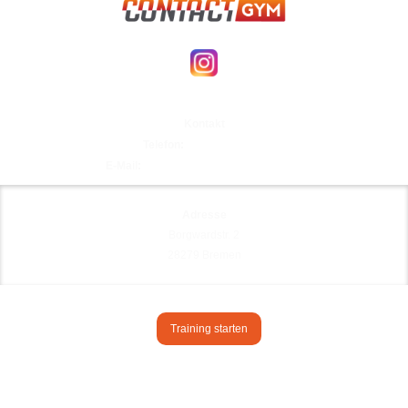
Kontakt
Telefon:
0421 69008677
E-Mail:
Habenhausen@contact-gym.de
Adresse
Borgwardstr. 2
28279 Bremen
Training starten