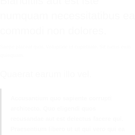
Blanditiis aut est iste
numquam necessitatibus ea
commodi non dolores.
Saepe placeat quis. Voluptate ut cupiditate. Sit natus eum
quisquam.
Quaerat earum illo vel.
Accusantium quo sapiente corrupti
architecto. Quo eligendi quos
recusandae aut est delectus facere qui.
Praesentium libero ut ut qui vero qui ea