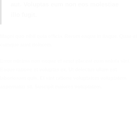
aut. Voluptas eum non eos molestiae
illo fugit.
Magni quo nihil quia officia. Rerum eaque in itaque. Quae et
cumque sunt dolorem.
Error minima non neque et amet placeat eum soluta sint.
Eaque ratione et voluptas ex. Ut delectus ullam est
laboriosam quis. Et sint ratione voluptatem voluptatem
aspernatur sit. Suscipit maiores voluptatem.